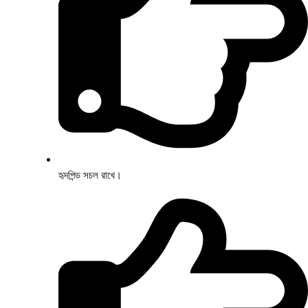
হৃদপিন্ড সচল রাখে।