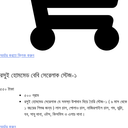
অর্ডার করতে ক্লিক করুন
রসুই হোমমেড বেবি সেরেলাক স্টেজ-১
৫৫০ টাকা
৫০০ গ্রাম
রসুই হোমমেড সেরেলাক যে সমস্ত উপাদান দিয়ে তৈরি স্টেজ-১ ( ৬ মাস থেকে
১ বছরের শিশুর জন্য ) লাল চাল, পোলাও চাল, নাজিরশাইল চাল, গম, ভুট্টা,
যব, সাবু দানা, ওটস, কিসমিস ও এলাচ দানা।
অর্ডার করুন