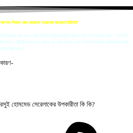
আপনার শিশুকে কেন হোমমেড সেরেলাক খাওয়ানো উচিত?
শিশুর জন্মের পর থেকে ৬ মাস পর্যন্ত শুধুমাত্র মায়ের বুকের দুধই তার উত্তম খাদ্য। তবে শিশু
বিশেষজ্ঞ ও পুষ্টিবিদদের মতে ৬ মাসের পর থেকে বুকের দুধের পাশাপাশি শিশুকে অতিরিক্ত বাড়তি
খাবার দিতে হবে।
কারণ-
◈ ৬ মাস পর থেকে বাচ্চার যে সমস্ত পুষ্টি উপাদান দরকার তা সবগুলো বুকের দুধে থাকেনা।
◈ বাচ্চার ব্রেইন ডেভেলপমেন্টের জন্য EPA & DHA প্রয়োজন, যা হোমমেড সেরেলাকে আছে।
রসুই হোমমেড সেরেলাকের
উপকারীতা
কি কি?